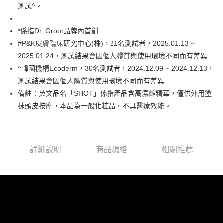
【注意事項】
測試^。
１．透過由恩沛科技股份有限公司提供之「AFTEE先享後付」服務完成之交
易，需依本服務之必要範圍內提供個人資料，並將交易相關給付款項請求債
權轉讓予恩沛科技股份有限公司。
*係指Dr. Groot品牌內首創
２．關於個人資料處理事宜，請瀏覽以下網址：
#P&K皮膚臨床研究中心(株)，21名測試者，2025.01.13 ~
https://aftee.tw/terms/#terms3
３．未成年的使用者請事先徵得法定代理人或監護人之同意方可使用
2025.01.24，測試結果會因個人體質與使用環境不同而有差異
「AFTEE先享後付」，若未經同意申辦者引起之損失，本公司不負相關責
^韓國機構Ecoderm，30名測試者，2024.12.09 ~ 2024.12.13，
任。
測試結果會因個人體質與使用環境不同而有差異
４．使用「AFTEE先享後付」時，將依據個別帳號之用戶狀況，依本公司即
時審查核予不同之上限額度；若仍有額度不足之情形，本公司將視審查結果
備註：英文品名「SHOT」係指產品含高濃縮精華，僅供外用塗
請求用戶進行身份認證。
抹頭皮按摩，本品為一般化粧品，不具醫療效能。
５．嚴禁一人註冊多個帳號或使用他人資訊註冊。若發現惡意使用之情形，
恩沛科技股份有限公司將有權停止該用戶之使用額度並採取法律行動。
詳細說明
商品規格
相關推薦