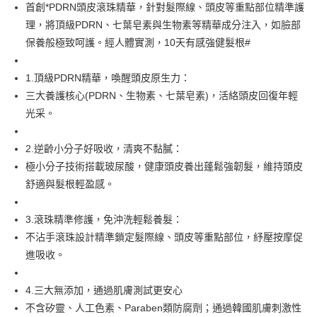
悠遊付
首創*PDRN頭皮滾珠精華，針對髮際線、頭皮等重點部位精準護
理，將頂級PDRN、七葉皂素與生物素等精華成分注入，如臉部
AFTEE先享後付
保養般極致呵護。經人體實測，10天有感強健髮根#
相關說明
【關於「AFTEE先享後付」】
ATM付款
AFTEE先享後付是「在收到商品之後才付款」的支付方式。 讓您購物簡單
1.頂級PDRN精華，喚醒頭皮原生力：
便利好安心！
三大養護核心(PDRN、生物素、七葉皂素)，活絡頭皮回復年輕
１．簡單：不需註冊會員、不需綁卡、不需儲值。
運送方式
光采。
２．便利：只要手機號碼，簡訊認證，即可結帳。
３．安心：先確認商品／服務後，再付款。
宅配
2.逆齡小分子好吸收，清爽不黏膩：
每筆NT$85，滿NT$800(含以上)免運費
【「AFTEE先享後付」結帳流程】
１．於結帳方式選擇「AFTEE先享後付」後，將跳轉至「AFTEE先享後付」
極小分子技術搭載玻尿酸，健康頭皮養出蓬鬆強韌髮，維持頭皮
結帳頁面，進行簡訊認證並確認金額後，即可完成結帳。
舒適與髮根輕盈感。
２．訂單成立數日內，您將收到繳費通知簡訊。
３．收到繳費通知簡訊後14天內，點擊此簡訊中的連結，可透過四大超商／
ATM／網路銀行／等多元方式進行付款，方視為交易完成。
3.滾珠精準修護，免沖洗輕鬆養髮：
※ 請注意：結帳手續完成當下不需立刻繳費，但若您需要取消訂單，請聯絡
不沾手滾珠設計精準鎖定髮際線、頭皮等重點部位，紓壓按摩促
購買商品的店家。未經商家同意取消之訂單仍視為有效，需透過AFTEE先享
後付繳納相關費用。
進吸收。
※ 交易是否成功請以「AFTEE先享後付 」之結帳頁面顯示為準，若有關於
是否繳費成功／繳費後需取消欲退款等相關疑問，請聯繫「AFTEE先享後付
4.三大無添加，通過肌膚測試更安心
客戶支援中心」
https://netprotections.freshdesk.com/support/home
不含矽靈、人工色素、Paraben類防腐劑；通過韓國肌膚刺激性