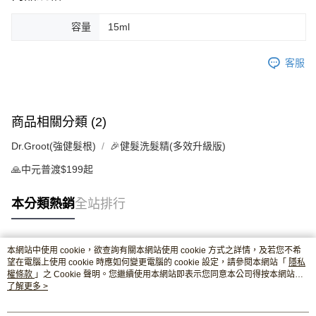
容量
15ml
客服
商品相關分類 (2)
Dr.Groot(強健髮根)
🎉健髮洗髮精(多效升級版)
🙏中元普渡$199起
本分類熱銷
全站排行
本網站中使用 cookie，欲查詢有關本網站使用 cookie 方式之詳情，及若您不希
熱門標籤
望在電腦上使用 cookie 時應如何變更電腦的 cookie 設定，請參閱本網站「
隱私
權條款
」之 Cookie 聲明。您繼續使用本網站即表示您同意本公司得按本網站使
用條款之 Cookie 聲明使用 cookie。
了解更多 >