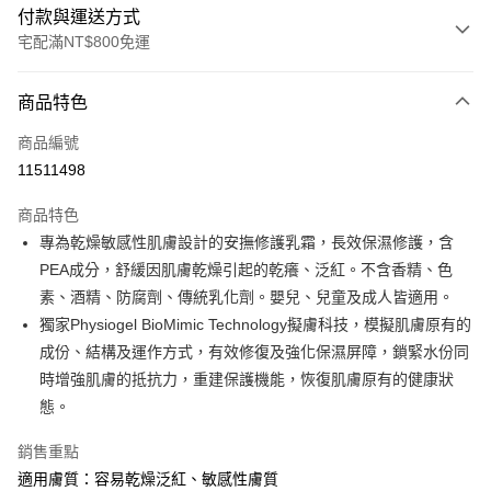
付款與運送方式
宅配滿NT$800免運
付款方式
商品特色
信用卡一次付款
商品編號
LINE Pay
11511498
街口支付
商品特色
悠遊付
專為乾燥敏感性肌膚設計的安撫修護乳霜，長效保濕修護，含
PEA成分，舒緩因肌膚乾燥引起的乾癢、泛紅。不含香精、色
AFTEE先享後付
素、酒精、防腐劑、傳統乳化劑。嬰兒、兒童及成人皆適用。
相關說明
獨家Physiogel BioMimic Technology擬膚科技，模擬肌膚原有的
【關於「AFTEE先享後付」】
ATM付款
AFTEE先享後付是「在收到商品之後才付款」的支付方式。 讓您購物簡單
成份、結構及運作方式，有效修復及強化保濕屏障，鎖緊水份同
便利好安心！
時增強肌膚的抵抗力，重建保護機能，恢復肌膚原有的健康狀
１．簡單：不需註冊會員、不需綁卡、不需儲值。
運送方式
態。
２．便利：只要手機號碼，簡訊認證，即可結帳。
３．安心：先確認商品／服務後，再付款。
宅配
銷售重點
每筆NT$85，滿NT$800(含以上)免運費
【「AFTEE先享後付」結帳流程】
適用膚質：容易乾燥泛紅、敏感性膚質
１．於結帳方式選擇「AFTEE先享後付」後，將跳轉至「AFTEE先享後付」