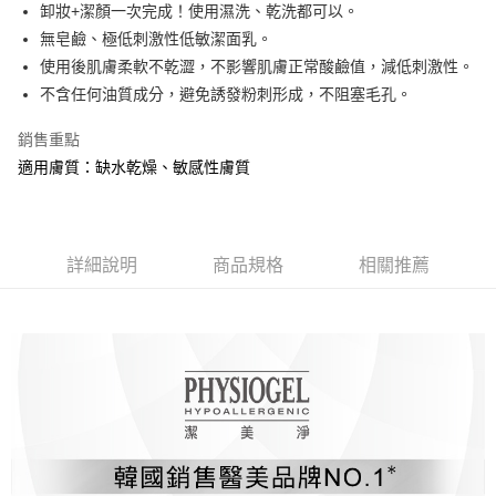
悠遊付
卸妝+潔顏一次完成！使用濕洗、乾洗都可以。
無皂鹼、極低刺激性低敏潔面乳。
AFTEE先享後付
使用後肌膚柔軟不乾澀，不影響肌膚正常酸鹼值，減低刺激性。
相關說明
不含任何油質成分，避免誘發粉刺形成，不阻塞毛孔。
【關於「AFTEE先享後付」】
ATM付款
AFTEE先享後付是「在收到商品之後才付款」的支付方式。 讓您購物簡單
銷售重點
便利好安心！
１．簡單：不需註冊會員、不需綁卡、不需儲值。
適用膚質：缺水乾燥、敏感性膚質
運送方式
２．便利：只要手機號碼，簡訊認證，即可結帳。
３．安心：先確認商品／服務後，再付款。
宅配
每筆NT$85，滿NT$800(含以上)免運費
【「AFTEE先享後付」結帳流程】
１．於結帳方式選擇「AFTEE先享後付」後，將跳轉至「AFTEE先享後付」
詳細說明
商品規格
相關推薦
結帳頁面，進行簡訊認證並確認金額後，即可完成結帳。
２．訂單成立數日內，您將收到繳費通知簡訊。
３．收到繳費通知簡訊後14天內，點擊此簡訊中的連結，可透過四大超商／
ATM／網路銀行／等多元方式進行付款，方視為交易完成。
※ 請注意：結帳手續完成當下不需立刻繳費，但若您需要取消訂單，請聯絡
購買商品的店家。未經商家同意取消之訂單仍視為有效，需透過AFTEE先享
後付繳納相關費用。
※ 交易是否成功請以「AFTEE先享後付 」之結帳頁面顯示為準，若有關於
是否繳費成功／繳費後需取消欲退款等相關疑問，請聯繫「AFTEE先享後付
客戶支援中心」
https://netprotections.freshdesk.com/support/home