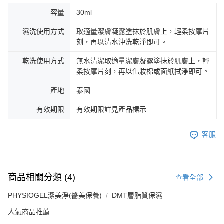
容量
30ml
濕洗使用方式
取適量潔膚凝露塗抹於肌膚上，輕柔按摩片
刻，再以清水沖洗乾淨即可。
乾洗使用方式
無水清潔取適量潔膚凝露塗抹於肌膚上，輕
柔按摩片刻，再以化妝棉或面紙拭淨即可。
產地
泰國
有效期限
有效期限詳見產品標示
客服
商品相關分類 (4)
查看全部
PHYSIOGEL潔美淨(醫美保養)
DMT層脂質保濕
人氣商品推薦