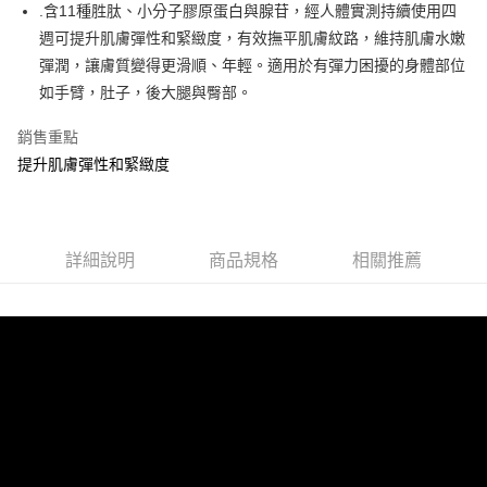
.含11種胜肽、小分子膠原蛋白與腺苷，經人體實測持續使用四
AFTEE先享後付
週可提升肌膚彈性和緊緻度，有效撫平肌膚紋路，維持肌膚水嫩
相關說明
彈潤，讓膚質變得更滑順、年輕。適用於有彈力困擾的身體部位
【關於「AFTEE先享後付」】
ATM付款
AFTEE先享後付是「在收到商品之後才付款」的支付方式。 讓您購物簡單
如手臂，肚子，後大腿與臀部。
便利好安心！
１．簡單：不需註冊會員、不需綁卡、不需儲值。
銷售重點
運送方式
２．便利：只要手機號碼，簡訊認證，即可結帳。
提升肌膚彈性和緊緻度
３．安心：先確認商品／服務後，再付款。
宅配
每筆NT$85，滿NT$800(含以上)免運費
【「AFTEE先享後付」結帳流程】
１．於結帳方式選擇「AFTEE先享後付」後，將跳轉至「AFTEE先享後付」
結帳頁面，進行簡訊認證並確認金額後，即可完成結帳。
詳細說明
商品規格
相關推薦
２．訂單成立數日內，您將收到繳費通知簡訊。
３．收到繳費通知簡訊後14天內，點擊此簡訊中的連結，可透過四大超商／
ATM／網路銀行／等多元方式進行付款，方視為交易完成。
※ 請注意：結帳手續完成當下不需立刻繳費，但若您需要取消訂單，請聯絡
購買商品的店家。未經商家同意取消之訂單仍視為有效，需透過AFTEE先享
後付繳納相關費用。
※ 交易是否成功請以「AFTEE先享後付 」之結帳頁面顯示為準，若有關於
是否繳費成功／繳費後需取消欲退款等相關疑問，請聯繫「AFTEE先享後付
客戶支援中心」
https://netprotections.freshdesk.com/support/home
【注意事項】
１．透過由恩沛科技股份有限公司提供之「AFTEE先享後付」服務完成之交