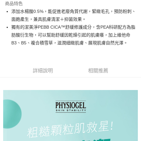
商品特色
悠遊付
添加水楊酸0.5%，能促進老廢角質代謝，緊緻毛孔，預防粉刺、
面皰產生，兼具肌膚清潔＋抑菌效果。
AFTEE先享後付
獨有的潔美淨PEBB CICA™舒緩修護成分，含PEA科研配方為脂
相關說明
肪酸衍生物，可以幫助舒緩因乾燥引起的肌膚癢，加上維他命
【關於「AFTEE先享後付」】
ATM付款
AFTEE先享後付是「在收到商品之後才付款」的支付方式。 讓您購物簡單
B3、B5、複合積雪草，滋潤細緻肌膚、展現肌膚自然光澤。
便利好安心！
１．簡單：不需註冊會員、不需綁卡、不需儲值。
運送方式
２．便利：只要手機號碼，簡訊認證，即可結帳。
３．安心：先確認商品／服務後，再付款。
宅配
詳細說明
相關推薦
每筆NT$85，滿NT$800(含以上)免運費
【「AFTEE先享後付」結帳流程】
１．於結帳方式選擇「AFTEE先享後付」後，將跳轉至「AFTEE先享後付」
結帳頁面，進行簡訊認證並確認金額後，即可完成結帳。
２．訂單成立數日內，您將收到繳費通知簡訊。
３．收到繳費通知簡訊後14天內，點擊此簡訊中的連結，可透過四大超商／
ATM／網路銀行／等多元方式進行付款，方視為交易完成。
※ 請注意：結帳手續完成當下不需立刻繳費，但若您需要取消訂單，請聯絡
購買商品的店家。未經商家同意取消之訂單仍視為有效，需透過AFTEE先享
後付繳納相關費用。
※ 交易是否成功請以「AFTEE先享後付 」之結帳頁面顯示為準，若有關於
是否繳費成功／繳費後需取消欲退款等相關疑問，請聯繫「AFTEE先享後付
客戶支援中心」
https://netprotections.freshdesk.com/support/home