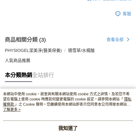
客服
商品相關分類 (3)
查看全部
PHYSIOGEL潔美淨(醫美保養)
積雪草/水楊酸
人氣商品推薦
本分類熱銷
全站排行
本網站中使用 cookie，欲查詢有關本網站使用 cookie 方式之詳情，及若您不希
熱門標籤
望在電腦上使用 cookie 時應如何變更電腦的 cookie 設定，請參閱本網站「
隱私
權條款
」之 Cookie 聲明。您繼續使用本網站即表示您同意本公司得按本網站使
用條款之 Cookie 聲明使用 cookie。
了解更多 >
我知道了