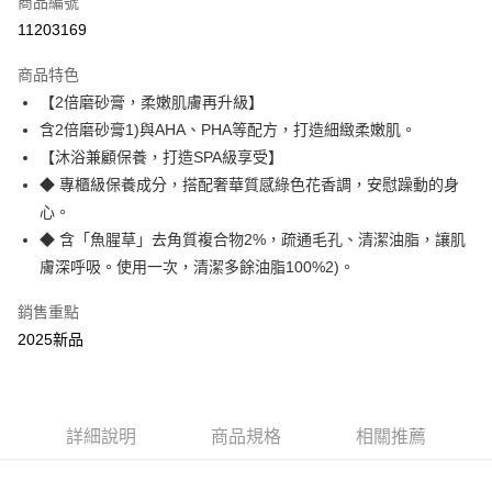
商品編號
LINE Pay
11203169
街口支付
商品特色
悠遊付
【2倍磨砂膏，柔嫩肌膚再升級】
含2倍磨砂膏1)與AHA、PHA等配方，打造細緻柔嫩肌。
AFTEE先享後付
【沐浴兼顧保養，打造SPA級享受】
相關說明
◆ 專櫃級保養成分，搭配奢華質感綠色花香調，安慰躁動的身
【關於「AFTEE先享後付」】
ATM付款
AFTEE先享後付是「在收到商品之後才付款」的支付方式。 讓您購物簡單
心。
便利好安心！
◆ 含「魚腥草」去角質複合物2%，疏通毛孔、清潔油脂，讓肌
１．簡單：不需註冊會員、不需綁卡、不需儲值。
運送方式
膚深呼吸。使用一次，清潔多餘油脂100%2)。
２．便利：只要手機號碼，簡訊認證，即可結帳。
３．安心：先確認商品／服務後，再付款。
宅配
銷售重點
每筆NT$85，滿NT$800(含以上)免運費
【「AFTEE先享後付」結帳流程】
2025新品
１．於結帳方式選擇「AFTEE先享後付」後，將跳轉至「AFTEE先享後付」
結帳頁面，進行簡訊認證並確認金額後，即可完成結帳。
２．訂單成立數日內，您將收到繳費通知簡訊。
３．收到繳費通知簡訊後14天內，點擊此簡訊中的連結，可透過四大超商／
ATM／網路銀行／等多元方式進行付款，方視為交易完成。
詳細說明
商品規格
相關推薦
※ 請注意：結帳手續完成當下不需立刻繳費，但若您需要取消訂單，請聯絡
購買商品的店家。未經商家同意取消之訂單仍視為有效，需透過AFTEE先享
後付繳納相關費用。