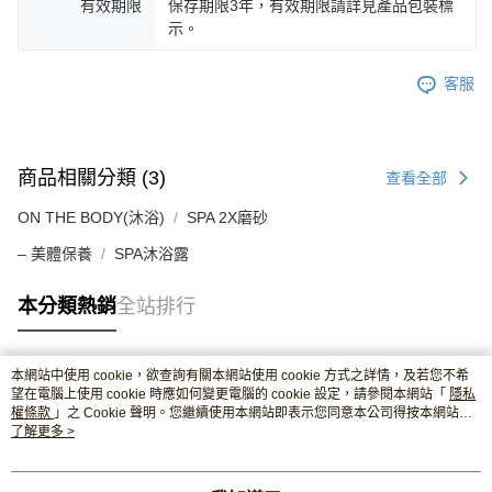
有效期限
保存期限3年，有效期限請詳見產品包裝標
示。
客服
商品相關分類 (3)
查看全部
ON THE BODY(沐浴)
SPA 2X磨砂
– 美體保養
SPA沐浴露
本分類熱銷
全站排行
本網站中使用 cookie，欲查詢有關本網站使用 cookie 方式之詳情，及若您不希
熱門標籤
望在電腦上使用 cookie 時應如何變更電腦的 cookie 設定，請參閱本網站「
隱私
權條款
」之 Cookie 聲明。您繼續使用本網站即表示您同意本公司得按本網站使
用條款之 Cookie 聲明使用 cookie。
了解更多 >