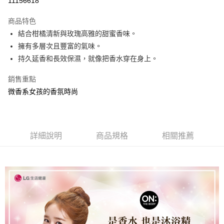
11156618
街口支付
商品特色
悠遊付
結合柑橘清新與玫瑰高雅的甜蜜香味。
擁有多層次且豐富的氣味。
AFTEE先享後付
持久延香和長效保濕，就像把香水穿在身上。
相關說明
【關於「AFTEE先享後付」】
銷售重點
ATM付款
AFTEE先享後付是「在收到商品之後才付款」的支付方式。 讓您購物簡單
微香系女孩的香氛時尚
便利好安心！
１．簡單：不需註冊會員、不需綁卡、不需儲值。
運送方式
２．便利：只要手機號碼，簡訊認證，即可結帳。
３．安心：先確認商品／服務後，再付款。
宅配
每筆NT$85，滿NT$800(含以上)免運費
詳細說明
商品規格
相關推薦
【「AFTEE先享後付」結帳流程】
１．於結帳方式選擇「AFTEE先享後付」後，將跳轉至「AFTEE先享後付」
結帳頁面，進行簡訊認證並確認金額後，即可完成結帳。
２．訂單成立數日內，您將收到繳費通知簡訊。
３．收到繳費通知簡訊後14天內，點擊此簡訊中的連結，可透過四大超商／
ATM／網路銀行／等多元方式進行付款，方視為交易完成。
※ 請注意：結帳手續完成當下不需立刻繳費，但若您需要取消訂單，請聯絡
購買商品的店家。未經商家同意取消之訂單仍視為有效，需透過AFTEE先享
後付繳納相關費用。
※ 交易是否成功請以「AFTEE先享後付 」之結帳頁面顯示為準，若有關於