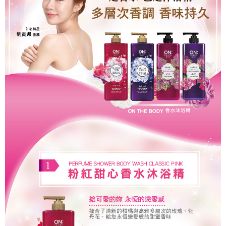
是否繳費成功／繳費後需取消欲退款等相關疑問，請聯繫「AFTEE先享後付
客戶支援中心」
https://netprotections.freshdesk.com/support/home
【注意事項】
１．透過由恩沛科技股份有限公司提供之「AFTEE先享後付」服務完成之交
易，需依本服務之必要範圍內提供個人資料，並將交易相關給付款項請求債
權轉讓予恩沛科技股份有限公司。
２．關於個人資料處理事宜，請瀏覽以下網址：
https://aftee.tw/terms/#terms3
３．未成年的使用者請事先徵得法定代理人或監護人之同意方可使用
「AFTEE先享後付」，若未經同意申辦者引起之損失，本公司不負相關責
任。
４．使用「AFTEE先享後付」時，將依據個別帳號之用戶狀況，依本公司即
時審查核予不同之上限額度；若仍有額度不足之情形，本公司將視審查結果
請求用戶進行身份認證。
５．嚴禁一人註冊多個帳號或使用他人資訊註冊。若發現惡意使用之情形，
恩沛科技股份有限公司將有權停止該用戶之使用額度並採取法律行動。