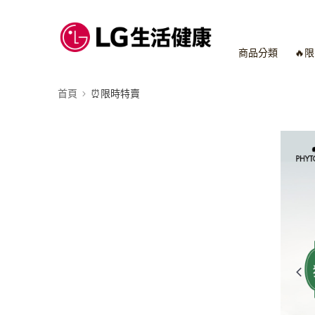
商品分類
🔥
首頁
⏰限時特賣