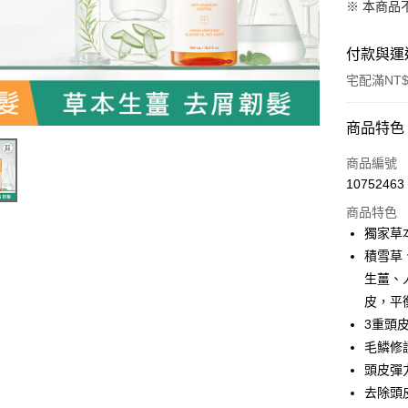
※ 本商品
付款與運
宅配滿NT$
付款方式
商品特色
信用卡一
商品編號
10752463
LINE Pay
商品特色
街口支付
獨家草本
積雪草
悠遊付
生薑、
AFTEE先
皮，平
相關說明
3重頭
【關於「A
毛鱗修護
ATM付款
AFTEE
便利好安
頭皮彈力
１．簡單
去除頭皮
２．便利
運送方式