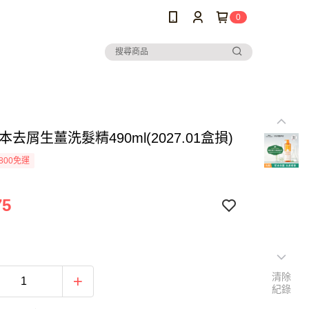
0
本去屑生薑洗髮精490ml(2027.01盒損)
800免運
75
清除
紀錄