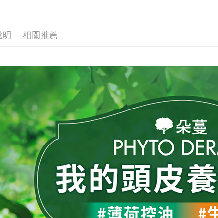
🙏中元普渡
即時審查
結果請求
５．嚴禁
形，恩沛
說明
相關推薦
動。