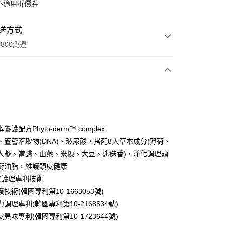
不適用折價券
送方式
800免運
次付款
養護配方Phyto-derm™ complex
、蘆薈萃取物(DNA)、玻尿酸，搭配8大草本成分(薄荷、
人蔘、當歸、山藥、米糠、大豆、迷迭香)，淨化調理頭
享後付
衡油脂，維護頭皮健康
皮護理專利技術
FTEE先享後付」】
技術(韓國專利第10-1663053號)
先享後付是「在收到商品之後才付款」的支付方式。 讓您購物簡單
心！
調理專利(韓國專利第10-2168534號)
：不需註冊會員、不需綁卡、不需儲值。
異味專利(韓國專利第10-1723644號)
：只要手機號碼，簡訊認證，即可結帳。