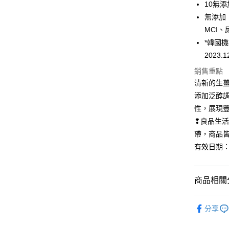
10無
３．安心
無添加：
宅配
【「AFT
MCI
每筆NT$8
１．於結帳
付」結帳
*韓國機
２．訂單
2023.1
３．收到繳
／ATM／
銷售重點
※ 請注意
清新的生
絡購買商品
添加泛醇
先享後付
※ 交易是
性，展現
是否繳費成
❢良品生
付客戶支
帶，商品
【注意事
有效日期：20
１．透過由
交易，需
求債權轉
商品相關分
２．關於
https://aft
３．未成
⏰限時特
「AFTE
分享
人氣商品
任。
４．使用「