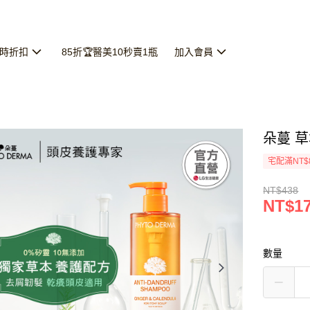
限時折扣
85折🏆醫美10秒賣1瓶
加入會員
朵蔓 草
宅配滿NT$
NT$438
NT$1
數量