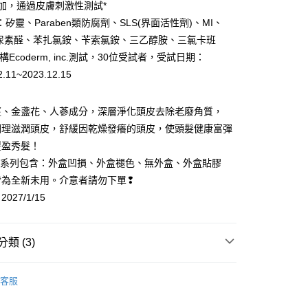
添加，通過皮膚刺激性測試*
：先確認商品／服務後，再付款。
矽靈、Paraben類防腐劑、SLS(界面活性劑)、MI、
EE先享後付」結帳流程】
、尿素醛、苯扎氯銨、苄索氯銨、三乙醇胺、三氯卡班
5，滿NT$800(含以上)免運費
方式選擇「AFTEE先享後付」後，將跳轉至「AFTEE先享後
頁面，進行簡訊認證並確認金額後，即可完成結帳。
構Ecoderm, inc.測試，30位受試者，受試日期：
成立數日內，您將收到繳費通知簡訊。
2.11~2023.12.15
費通知簡訊後14天內，點擊此簡訊中的連結，可透過四大超商
網路銀行／等多元方式進行付款，方視為交易完成。
：結帳手續完成當下不需立刻繳費，但若您需要取消訂單，請聯
薑、金盞花、人蔘成分，深層淨化頭皮去除老廢角質，
的店家。未經商家同意取消之訂單仍視為有效，需透過AFTEE
調理滋潤頭皮，舒緩因乾燥發癢的頭皮，使頭髮健康富彈
繳納相關費用。
否成功請以「AFTEE先享後付 」之結帳頁面顯示為準，若有關於
豐盈秀髮！
功／繳費後需取消欲退款等相關疑問，請聯繫「AFTEE先享後
活系列包含：外盒凹損、外盒褪色、無外盒、外盒貼膠
援中心」
https://netprotections.freshdesk.com/support/home
皆為全新未用。介意者請勿下單❢
項】
27/1/15
恩沛科技股份有限公司提供之「AFTEE先享後付」服務完成之
依本服務之必要範圍內提供個人資料，並將交易相關給付款項請
讓予恩沛科技股份有限公司。
類 (3)
個人資料處理事宜，請瀏覽以下網址：
ee.tw/terms/#terms3
年的使用者請事先徵得法定代理人或監護人之同意方可使用
賣
E先享後付」，若未經同意申辦者引起之損失，本公司不負相關責
客服
推薦
AFTEE先享後付」時，將依據個別帳號之用戶狀況，依本公司