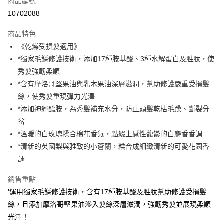
商品編號
LINE Pay
10702088
街口支付
商品特色
悠遊付
《乾燥受損髮適用》
*獨家毛鱗修護技術，添加17種胺基酸、3種水解蛋白及胜肽，使
AFTEE先享後付
秀髮強韌柔順
相關說明
*含有摩洛哥堅果油與乳木果油深層滋潤，幫助修護嚴重受損髮
【關於「AFTEE先享後付」】
ATM付款
AFTEE先享後付是「在收到商品之後才付款」的支付方式。 讓您購物簡單
絲，使秀髮重現彈力光澤
便利好安心！
*添加神經醯胺，為秀髮補充水分，防止頭髮乾枯毛躁、斷裂分
１．簡單：不需註冊會員、不需綁卡、不需儲值。
運送方式
岔
２．便利：只要手機號碼，簡訊認證，即可結帳。
３．安心：先確認商品／服務後，再付款。
*溫暖的白玫瑰糅合棉花香氣，點綴上感性馥鬱的白麝香香調
宅配
*清新的英國梨與雅致的小蒼蘭，糅合成細緻清新的可愛花園香
每筆NT$85，滿NT$800(含以上)免運費
【「AFTEE先享後付」結帳流程】
１．於結帳方式選擇「AFTEE先享後付」後，將跳轉至「AFTEE先享後付」
調
結帳頁面，進行簡訊認證並確認金額後，即可完成結帳。
２．訂單成立數日內，您將收到繳費通知簡訊。
銷售重點
３．收到繳費通知簡訊後14天內，點擊此簡訊中的連結，可透過四大超商／
'運用獨家毛鱗修護技術，含有17種胺基酸及胜肽幫助修護受損髮
ATM／網路銀行／等多元方式進行付款，方視為交易完成。
※ 請注意：結帳手續完成當下不需立刻繳費，但若您需要取消訂單，請聯絡
絲，且添加摩洛哥堅果油滲入髮絲深層滋潤，強韌秀髮並展現柔順
購買商品的店家。未經商家同意取消之訂單仍視為有效，需透過AFTEE先享
光澤！
後付繳納相關費用。