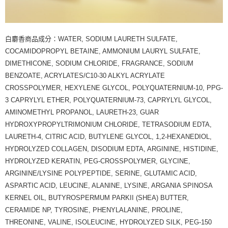
白麝香商品成分：WATER, SODIUM LAURETH SULFATE,
COCAMIDOPROPYL BETAINE, AMMONIUM LAURYL SULFATE,
DIMETHICONE, SODIUM CHLORIDE, FRAGRANCE, SODIUM
BENZOATE, ACRYLATES/C10-30 ALKYL ACRYLATE
CROSSPOLYMER, HEXYLENE GLYCOL, POLYQUATERNIUM-10, PPG-
3 CAPRYLYL ETHER, POLYQUATERNIUM-73, CAPRYLYL GLYCOL,
AMINOMETHYL PROPANOL, LAURETH-23, GUAR
HYDROXYPROPYLTRIMONIUM CHLORIDE, TETRASODIUM EDTA,
LAURETH-4, CITRIC ACID, BUTYLENE GLYCOL, 1,2-HEXANEDIOL,
HYDROLYZED COLLAGEN, DISODIUM EDTA, ARGININE, HISTIDINE,
HYDROLYZED KERATIN, PEG-CROSSPOLYMER, GLYCINE,
ARGININE/LYSINE POLYPEPTIDE, SERINE, GLUTAMIC ACID,
ASPARTIC ACID, LEUCINE, ALANINE, LYSINE, ARGANIA SPINOSA
KERNEL OIL, BUTYROSPERMUM PARKII (SHEA) BUTTER,
CERAMIDE NP, TYROSINE, PHENYLALANINE, PROLINE,
THREONINE, VALINE, ISOLEUCINE, HYDROLYZED SILK, PEG-150