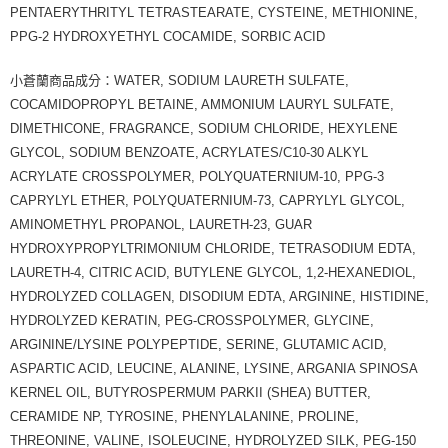
PENTAERYTHRITYL TETRASTEARATE, CYSTEINE, METHIONINE,
PPG-2 HYDROXYETHYL COCAMIDE, SORBIC ACID
小蒼蘭商品成分：WATER, SODIUM LAURETH SULFATE,
COCAMIDOPROPYL BETAINE, AMMONIUM LAURYL SULFATE,
DIMETHICONE, FRAGRANCE, SODIUM CHLORIDE, HEXYLENE
GLYCOL, SODIUM BENZOATE, ACRYLATES/C10-30 ALKYL
ACRYLATE CROSSPOLYMER, POLYQUATERNIUM-10, PPG-3
CAPRYLYL ETHER, POLYQUATERNIUM-73, CAPRYLYL GLYCOL,
AMINOMETHYL PROPANOL, LAURETH-23, GUAR
HYDROXYPROPYLTRIMONIUM CHLORIDE, TETRASODIUM EDTA,
LAURETH-4, CITRIC ACID, BUTYLENE GLYCOL, 1,2-HEXANEDIOL,
HYDROLYZED COLLAGEN, DISODIUM EDTA, ARGININE, HISTIDINE,
HYDROLYZED KERATIN, PEG-CROSSPOLYMER, GLYCINE,
ARGININE/LYSINE POLYPEPTIDE, SERINE, GLUTAMIC ACID,
ASPARTIC ACID, LEUCINE, ALANINE, LYSINE, ARGANIA SPINOSA
KERNEL OIL, BUTYROSPERMUM PARKII (SHEA) BUTTER,
CERAMIDE NP, TYROSINE, PHENYLALANINE, PROLINE,
THREONINE, VALINE, ISOLEUCINE, HYDROLYZED SILK, PEG-150